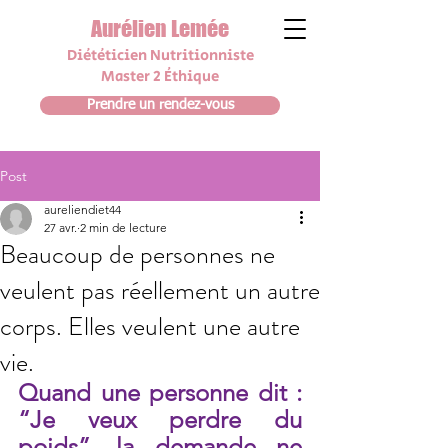
Aurélien Lemée
Diététicien N
utrit
i
onniste
Master 2 Éthique
Prendre un rendez-vous
Post
aureliendiet44
27 avr.
2 min de lecture
Beaucoup de personnes ne
veulent pas réellement un autre
corps. Elles veulent une autre
vie.
Quand une personne dit : 
“Je veux perdre du 
poids”, la demande ne 