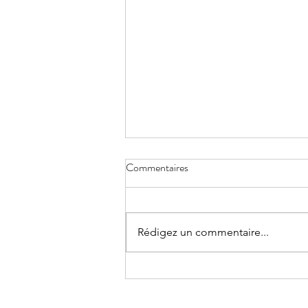
Commentaires
Rédigez un commentaire...
“Tu n’es pas responsable de
l’existence de ton trouble du