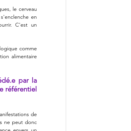
ues, le cerveau 
 s'enclenche en 
rrir. C'est un 
iologique comme 
on alimentaire 
dé.e par la 
référentiel 
nifestations de 
res ne peut donc 
iance envers un 