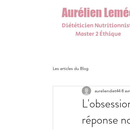
Aurélien Lemé
Diététicien N
utrit
i
onnis
Master 2 Éthique
Les articles du Blog
aureliendiet44
8 avr
L'obsessio
réponse no