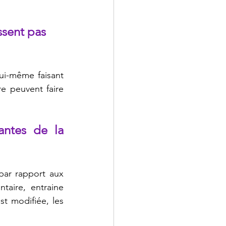
sent pas 
ui-même faisant 
e peuvent faire 
ntes de la 
par rapport aux 
taire, entraine 
t modifiée, les 