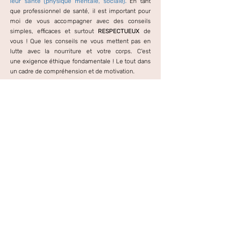
leur santé (physique mentale, sociale).
En tant
que professionnel de santé, il est important pour
moi de vous accompagner avec des conseils
simples, efficaces et surtout
RESPECTUEUX
de
vous !
Que les conseils ne vous mettent pas en
lutte avec la nourriture et votre corps. C'est
une
exigence éthique fondamentale ! Le tout dans
un cadre de compréhension et de motivation.
Pour une efficacité optimale dans le
changement, je propose une approche globale de
la diététique : nutritionnelle, comportementale et
psycho-corporelle !
Mes valeurs
Écoute
Adaptabilité