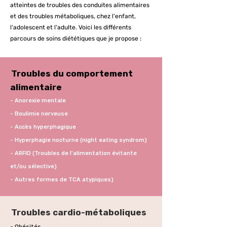
atteintes de troubles des conduites alimentaires
et des troubles métaboliques, chez l'enfant,
l'adolescent et l'adulte.
Voici les différents
parcours de soins diététiques que je propose :
Troubles du comportement
alimentaire
- Anorexie mentale
- Boulimie nerveuse
- Accès hyperphagique
- Hyperphagie nocturne (night eating syndrom)
- ARFID (Troubles de l'alimentation évitante
et/ou sélective)
- Autres formes de TCA atypiques)
Troubles cardio-métaboliques
- Obésités