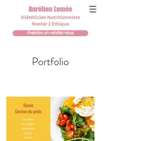
Aurélien Lemée
Diététicien N
utrit
i
onniste
Master 2 Éthique
Prendre un rendez-vous
Portfolio