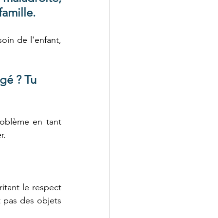
famille.
in de l'enfant, 
gé ? Tu 
oblème en tant 
r.
itant le respect 
pas des objets 