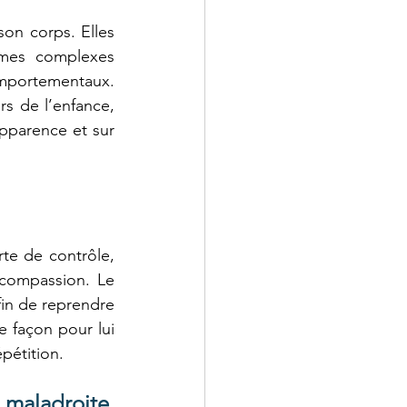
on corps. Elles 
mes complexes 
mportementaux. 
s de l’enfance, 
pparence et sur 
te de contrôle, 
compassion. Le 
in de reprendre 
 façon pour lui 
pétition.
maladroite, 