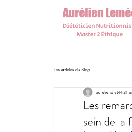
Aurélien Lemé
Diététicien N
utrit
i
onnis
Master 2 Éthique
Les articles du Blog
aureliendiet44
21 av
Les remarq
sein de la 