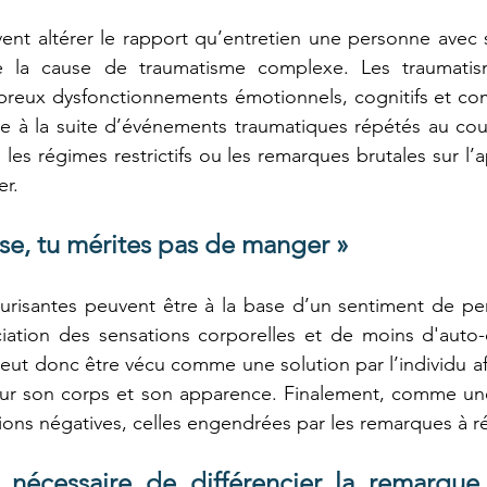
nt altérer le rapport qu’entretien une personne avec s
 la cause de traumatisme complexe. Les traumatis
eux dysfonctionnements émotionnels, cognitifs et co
re à la suite d’événements traumatiques répétés au cour
s régimes restrictifs ou les remarques brutales sur l’a
er.
sse, tu mérites pas de manger »
urisantes peuvent être à la base d’un sentiment de per
iation des sensations corporelles et de moins d'auto-
peut donc être vécu comme une solution par l’individu af
 sur son corps et son apparence. Finalement, comme une
ons négatives, celles engendrées par les remarques à ré
t nécessaire de différencier la remarque 