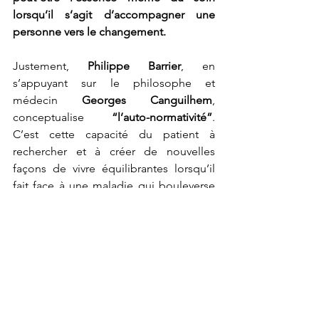
lorsqu’il s’agit d’accompagner une 
personne vers le changement.
Justement, 
Philippe Barrier
, en 
s’appuyant sur le philosophe et 
médecin 
Georges Canguilhem
, 
conceptualise 
“l’auto-normativité”
. 
C’est cette capacité du patient à 
rechercher et à créer de nouvelles 
façons de vivre équilibrantes lorsqu’il 
fait face à une maladie qui bouleverse 
son histoire de vie.
Accompagner le patient dans ce travail 
d’auto-normativité, c’est d’abord 
comprendre son état d’esprit et ses 
ressources disponibles pour créer avec 
lui un soin qui a du sens et lui permettre 