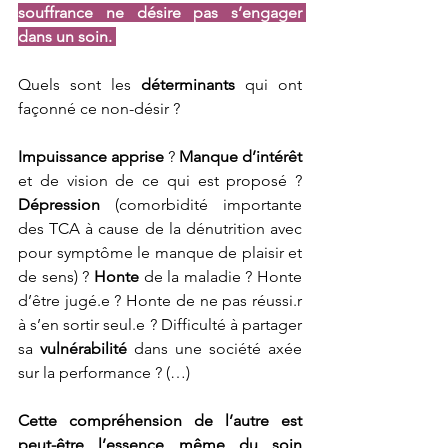
souffrance ne désire pas s’engager 
dans un soin. 
Quels sont les 
déterminants
 qui ont 
façonné ce non-désir ?
Impuissance apprise 
? 
Manque d’intérêt
et de vision de ce qui est proposé ? 
Dépression
 (comorbidité importante 
des TCA à cause de la dénutrition avec 
pour symptôme le manque de plaisir et 
de sens) ? 
Honte
 de la maladie ? Honte 
d’être jugé.e ? Honte de ne pas réussi.r 
à s’en sortir seul.e ? Difficulté à partager 
sa 
vulnérabilité
 dans une société axée 
sur la performance ? (…)
Cette compréhension de l’autre est 
peut-être l’essence même du soin 