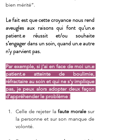
bien mérité”.
Le fait est que cette croyance nous rend 
aveugles aux raisons qui font qu’un.e 
patient.e réussit et/ou souhaite 
s’engager dans un soin, quand un.e autre 
n’y parvient pas.
Par exemple, si j’ai en face de moi un.e 
patient.e atteinte de boulimie, 
réfractaire au soin et qui ne s’y implique 
pas, je peux alors adopter deux façon 
d’appréhender le problème :
Celle de rejeter la 
faute morale
 sur 
la personne et sur son manque de 
volonté.