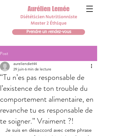
Aurélien Lemée
Diététicien N
utrit
i
onniste
Master 2 Éthique
Prendre un rendez-vous
Post
aureliendiet44
29 juin
6 min de lecture
“Tu n’es pas responsable de
l’existence de ton trouble du
comportement alimentaire, en
revanche tu es responsable de
te soigner.” Vraiment ?!
Je suis en désaccord avec cette phrase 